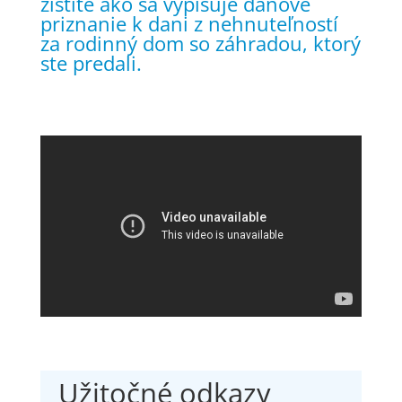
zistite ako sa vypisuje daňové
priznanie k dani z nehnuteľností
za rodinný dom so záhradou, ktorý
ste predali.
Užitočné odkazy