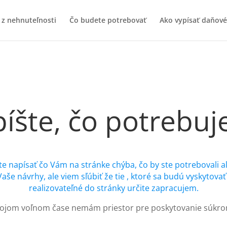
 z nehnuteľnosti
Čo budete potrebovať
Ako vypísať daňové
íšte, čo potrebuje
 napísať čo Vám na stránke chýba, čo by ste potrebovali al
Vaše návrhy, ale viem sľúbiť že tie , ktoré sa budú vyskytov
realizovateľné do stránky určite zapracujem.
 svojom voľnom čase nemám priestor pre poskytovanie súkr