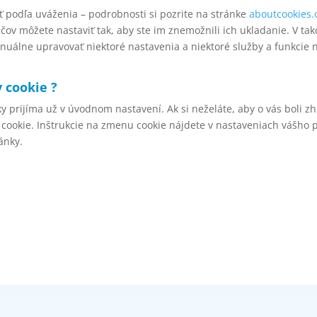
 podľa uváženia – podrobnosti si pozrite na stránke
aboutcookies.
ačov môžete nastaviť tak, aby ste im znemožnili ich ukladanie. V
anuálne upravovať niektoré nastavenia a niektoré služby a funkcie
 cookie ?
y prijíma už v úvodnom nastavení. Ak si neželáte, aby o vás boli 
 cookie. Inštrukcie na zmenu cookie nájdete v nastaveniach vášho
ánky.