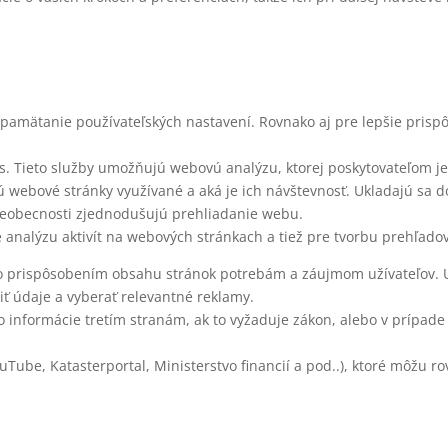
apamätanie používateľských nastavení. Rovnako aj pre lepšie pris
s. Tieto služby umožňujú webovú analýzu, ktorej poskytovateľom je
ú webové stránky využívané a aká je ich návštevnosť. Ukladajú sa d
šeobecnosti zjednodušujú prehliadanie webu.
 analýzu aktivít na webových stránkach a tiež pre tvorbu prehľadov
to prispôsobením obsahu stránok potrebám a záujmom užívateľov. 
iť údaje a vyberať relevantné reklamy.
 informácie tretím stranám, ak to vyžaduje zákon, alebo v prípade 
uTube, Katasterportal, Ministerstvo financií a pod..), ktoré môžu ro