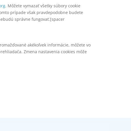
org
. Môžete vymazať všetky súbory cookie
 takomto prípade však pravdepodobne budete
 nebudú správne fungovať.[spacer
zhromažďované akékoľvek informácie, môžete vo
 prehliadača. Zmena nastavenia cookies môže