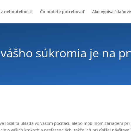
 z nehnuteľnosti
Čo budete potrebovať
Ako vypísať daňové
vášho súkromia je na p
vá lokalita ukladá vo vašom počítači, alebo mobilnom zariadení pri
ie o vašich krokoch a preferenciách, takže ich pri ďalšej návšteve l