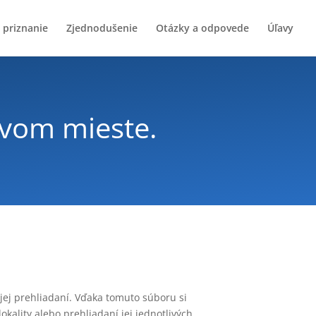
 priznanie
Zjednodušenie
Otázky a odpovede
Úľavy
rvom mieste.
 jej prehliadaní. Vďaka tomuto súboru si
okality alebo prehliadaní jej jednotlivých