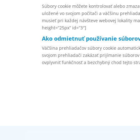
Súbory cookie môžete kontrolovať alebo zmazať
uložené vo svojom počítači a väčšinu prehliad
musieť pri každej návšteve webovej lokality m
height=“25px“ id=“3″]
Ako odmietnuť používanie súborov
Väčšina prehliadačov súbory cookie automatick
svojom prehliadači zakázať prijímanie súborov
ovplyvniť funkčnosť a bezchybný chod tejto str