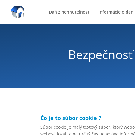
Daň z nehnuteľnosti
Informácie o dani
Bezpečnosť 
Čo je to súbor cookie ?
Súbor cookie je malý textový súbor, ktorý webo
webová lokalita na určitý čas uchováva informác