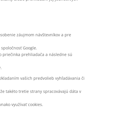
pôsobenie záujmom návštevníkov a pre
 spoločnosť Google.
o priečinka prehliadača a následne sú
.
Ukladaním vašich predvolieb vyhľadávania či
že takéto tretie strany spracovávajú dáta v
vnako využívať cookies.