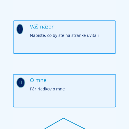
Váš názor
j
Napíšte, čo by ste na stránke uvítali
O mne

Pár riadkov o mne