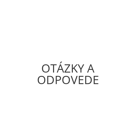
OTÁZKY A
ODPOVEDE
Ako zistím, koľko zaplatím za
daň z nehnuteľností
Ako zistím, koľko zaplatím za daň z nehnuteľností?