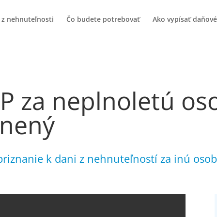
 z nehnuteľnosti
Čo budete potrebovať
Ako vypísať daňové
DP za neplnoletú os
cnený
priznanie k dani z nehnuteľností za inú osob