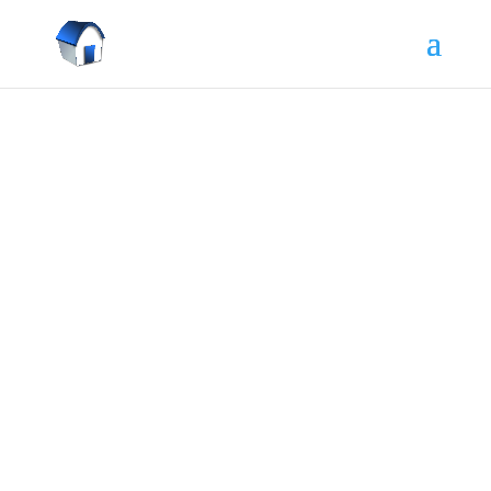
Kladiete si otázku aké daňové
priznanie vypísať v tomto prípade?