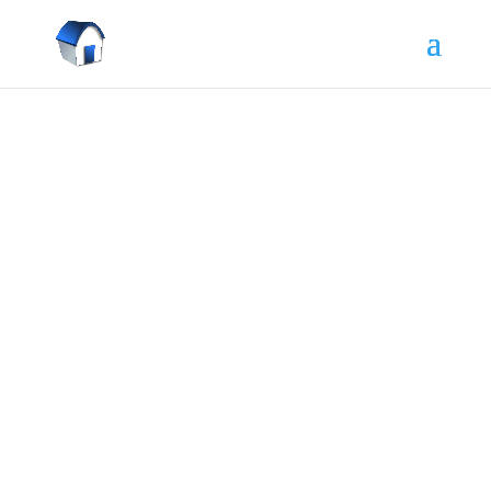
Jednoduchý prehľad toho , čo
musíte urobiť vy a čo urobí mesto.