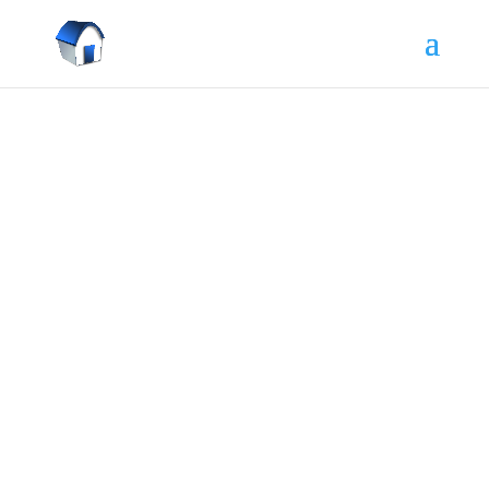
Dcéra si kúpila byt, ale
momentálne je v Anglicku. Môžem