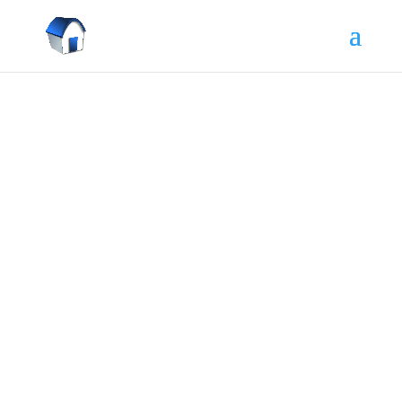
V osvedčení o dedičstve sú asi 3
strany parcelných čísel. Mám za to
všetko podať DP?