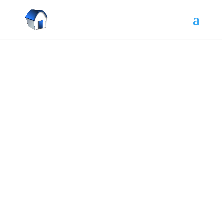
Pred mesiacom umrela mama.
Dedičské pojednávanie je o